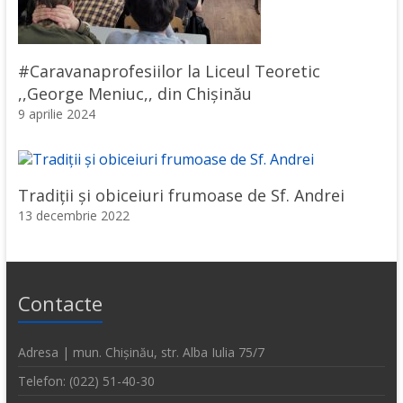
#Caravanaprofesiilor la Liceul Teoretic
,,George Meniuc,, din Chișinău
9 aprilie 2024
Tradiții și obiceiuri frumoase de Sf. Andrei
13 decembrie 2022
Contacte
Adresa | mun. Chișinău, str. Alba Iulia 75/7
Telefon: (022) 51-40-30