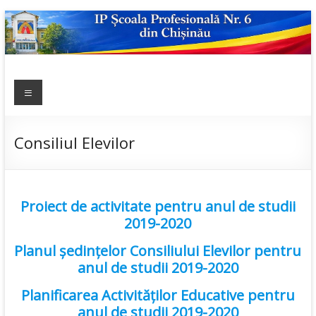
Skip
to
content
IP ȘCOALA
Meniu
sp6; sp6.md;
scoala
PROFESIONALĂ
profesionala
NR.6
nr.6; școală
Consiliul Elevilor
profesională;
admitere;
admitere
Proiect de activitate pentru anul de studii
2019;
2019-2020
Planul ședințelor Consiliului Elevilor
pentru
anul de studii 2019-2020
Planificarea Activităților Educative
pentru
anul de studii 2019-2020