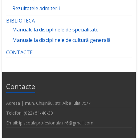
Rezultatele admiterii
BIBLIOTECA
Manuale la disciplinele de specialitate
Manuale la disciplinele de cultură generală
CONTACTE
Contacte
Adresa | mun. Chișinău, str. Alba Iulia 75/7
Telefon: (022) 51-40-30
Email: ip.scoalaprofesionala.nr6@gmail.com