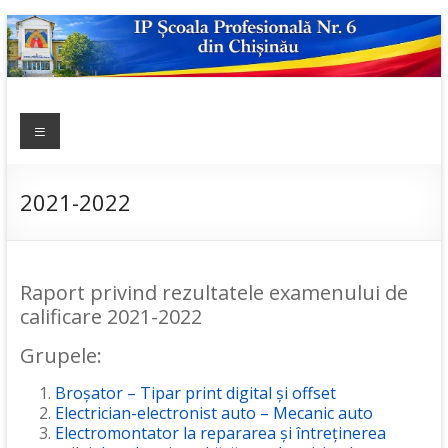
Skip
to
content
IP ȘCOALA
Meniu
sp6; sp6.md;
scoala
PROFESIONALĂ
profesionala
NR.6
nr.6; școală
2021-2022
profesională;
admitere;
admitere
Raport privind rezultatele examenului de
2019;
calificare 2021-2022
Grupele:
Broșator – Tipar print digital și offset
Electrician-electronist auto – Mecanic auto
Electromontator la repararea și întreținerea