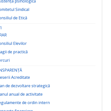
sistența psihologică
mitetul Sindical
nsiliul de Etică
I
RAR
nsiliul Elevilor
agii de practică
ercuri
NSPARENȚĂ
eserii Acreditate
an de dezvoltare strategică
anul anual de activitate
egulamente de ordin intern
apoarte financiare