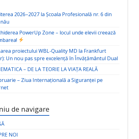
terea 2026–2027 la Școala Profesională nr. 6 din
inău
hiderea PowerUp Zone – locul unde elevii creează
mbarea!
area proiectului WBL-Quality MD la Frankfurt
r): Un nou pas spre excelență în Învățământul Dual
MATICA – DE LA TEORIE LA VIAȚA REALĂ
bruarie – Ziua Internațională a Siguranței pe
rnet
iu de navigare
SĂ
PRE NOI