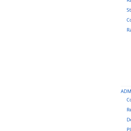
St
C
R
ADM
C
R
D
P