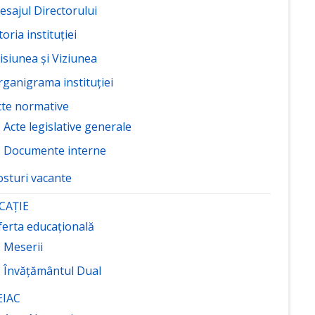
esajul Directorului
toria instituției
isiunea și Viziunea
rganigrama instituției
cte normative
Acte legislative generale
Documente interne
osturi vacante
CAȚIE
ferta educațională
Meserii
Învățământul Dual
EIAC