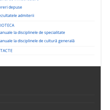
ereri depuse
zultatele admiterii
LIOTECA
nuale la disciplinele de specialitate
nuale la disciplinele de cultură generală
TACTE