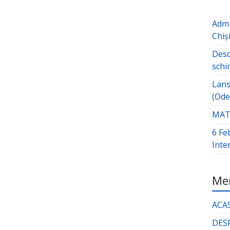
Admi
Chiș
Desc
schi
Lans
(Ode
MATE
6 Fe
Inte
Men
ACA
DES