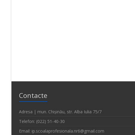
Contacte
Adresa | mun. Chișinău, str. Alba Iulia 75/7
Telefon: (022) 51-40-30
Email: ip.scoalaprofesionala.nr6@gmail.com