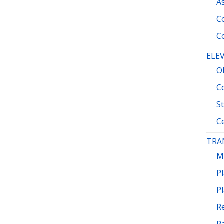
A
Co
Co
ELEV
O
Co
St
C
TRA
M
Pl
Pl
R
R