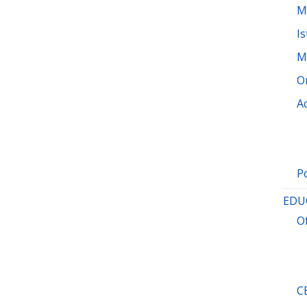
M
Is
M
O
A
P
EDU
O
C