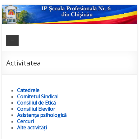
Skip
to
content
IP ȘCOALA
Meniu
sp6; sp6.md;
scoala
PROFESIONALĂ
profesionala
NR.6
nr.6; școală
Activitatea
profesională;
admitere;
admitere
Catedrele
2019;
Comitetul Sindical
Consiliul de Etică
Consiliul Elevilor
Asistența psihologică
Cercuri
Alte activități