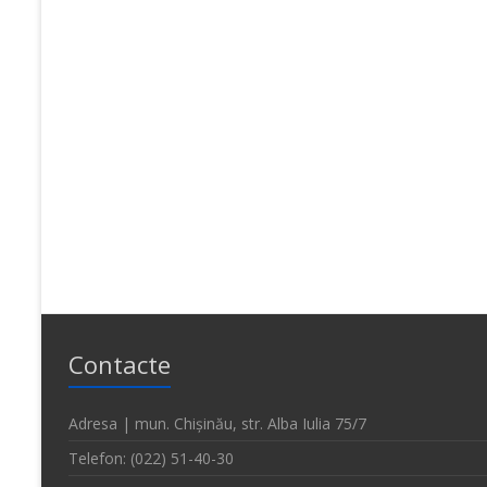
Contacte
Adresa | mun. Chișinău, str. Alba Iulia 75/7
Telefon: (022) 51-40-30