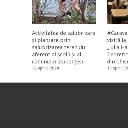
Activitatea de salubrizare
#Caravan
și plantare prin
vizită la
salubrizarea terenului
„Iulia Ha
aferent al școlii și al
Teoretic
căminului studențesc
din Chiș
12 aprilie 2024
10 aprilie 