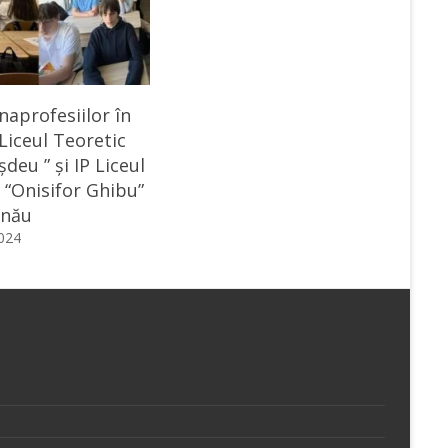
aprofesiilor în
 Liceul Teoretic
șdeu ” și IP Liceul
 “Onisifor Ghibu”
inău
2024