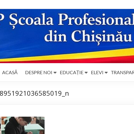
ACASĂ
DESPRE NOI
EDUCAȚIE
ELEVI
TRANSPA
8951921036585019_n