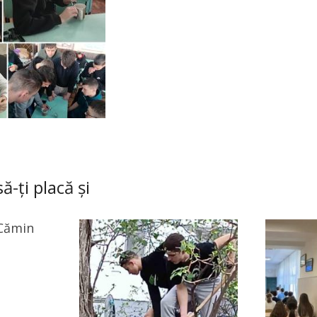
ă-ți placă și
Cămin