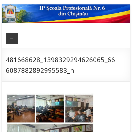
Skip
to
content
IP ȘCOALA
Meniu
sp6; sp6.md;
scoala
PROFESIONALĂ
profesionala
NR.6
nr.6; școală
481668628_1398329294626065_66
profesională;
6087882892995583_n
admitere;
admitere
2019;