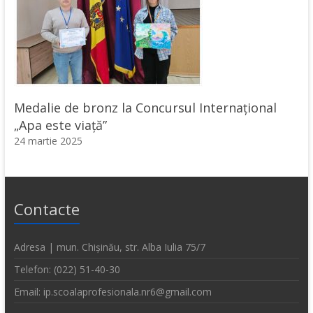
Medalie de bronz la Concursul Internațional
„Apa este viață”
24 martie 2025
Contacte
Adresa | mun. Chișinău, str. Alba Iulia 75/7
Telefon: (022) 51-40-30
Email: ip.scoalaprofesionala.nr6@gmail.com