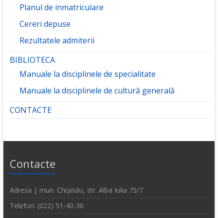
Planul de inmatriculare
Cereri depuse
Rezultatele admiterii
BIBLIOTECA
Manuale la disciplinele de specialitate
Manuale la disciplinele de cultură generală
CONTACTE
Contacte
Adresa | mun. Chișinău, str. Alba Iulia 75/7
Telefon: (022) 51-40-30