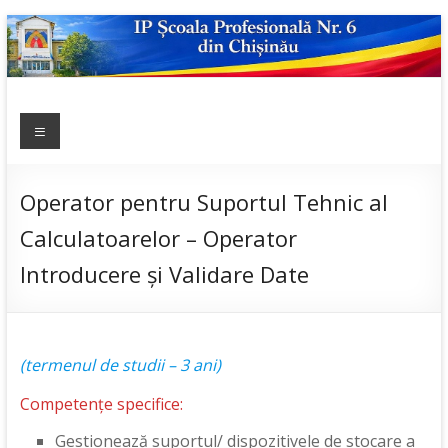
Skip
to
content
IP ȘCOALA
Meniu
sp6; sp6.md;
scoala
PROFESIONALĂ
profesionala
NR.6
nr.6; școală
Operator pentru Suportul Tehnic al
profesională;
Calculatoarelor – Operator
admitere;
admitere
Introducere și Validare Date
2019;
(termenul de studii – 3 ani)
Competențe specifice:
Gestionează suportul/ dispozitivele de stocare a