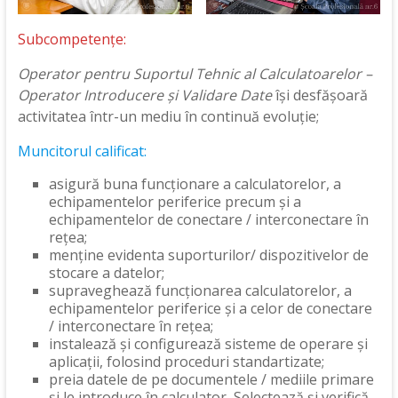
Subcompetențe:
Operator pentru Suportul Tehnic al Calculatoarelor –
Operator Introducere și Validare Date
își desfășoară
activitatea într-un mediu în continuă evoluție;
Muncitorul calificat:
asigură buna funcționare a calculatorelor, a
echipamentelor periferice precum și a
echipamentelor de conectare / interconectare în
rețea;
menține evidenta suporturilor/ dispozitivelor de
stocare a datelor;
supraveghează funcționarea calculatorelor, a
echipamentelor periferice și a celor de conectare
/ interconectare în rețea;
instalează și configurează sisteme de operare și
aplicații, folosind proceduri standartizate;
preia datele de pe documentele / mediile primare
și le introduce în calculator, Selectează și verifică