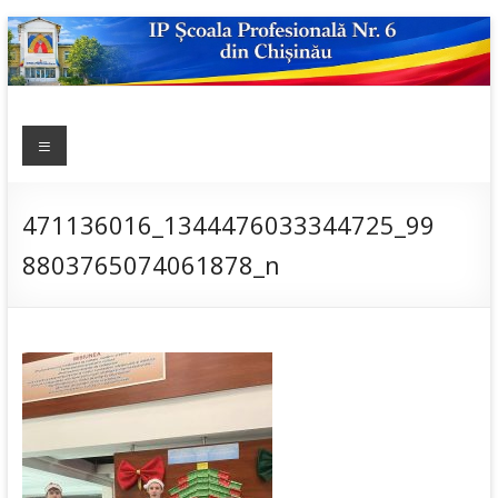
Skip
to
content
IP ȘCOALA
Meniu
sp6; sp6.md;
scoala
PROFESIONALĂ
profesionala
NR.6
nr.6; școală
471136016_1344476033344725_99
profesională;
8803765074061878_n
admitere;
admitere
2019;