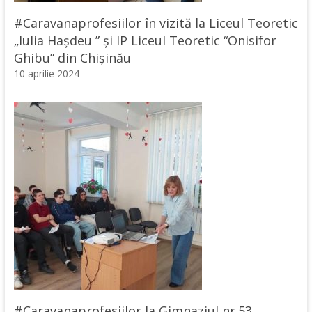
#Caravanaprofesiilor în vizită la Liceul Teoretic
„Iulia Hașdeu ” și IP Liceul Teoretic “Onisifor
Ghibu” din Chișinău
10 aprilie 2024
#Caravanaprofesiilor la Gimnaziul nr.53