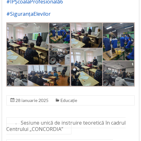
#IPȘcoalaProfesională6
#SiguranțaElevilor
28 ianuarie 2025
Educație
←
Sesiune unică de instruire teoretică în cadrul
Centrului „CONCORDIA”