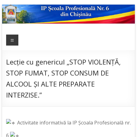
Skip
to
content
IP ȘCOALA
Meniu
sp6; sp6.md;
scoala
PROFESIONALĂ
profesionala
NR.6
nr.6; școală
Lecție cu genericul „STOP VIOLENȚĂ,
profesională;
STOP FUMAT, STOP CONSUM DE
admitere;
admitere
ALCOOL ȘI ALTE PREPARATE
2019;
INTERZISE.”
Activitate informativă la IP Școala Profesională nr.
6