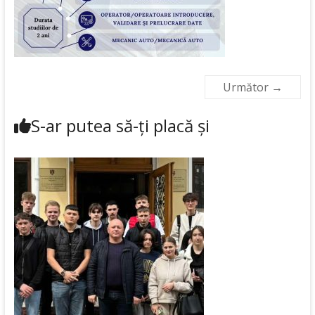
Următor →
S-ar putea să-ți placă și