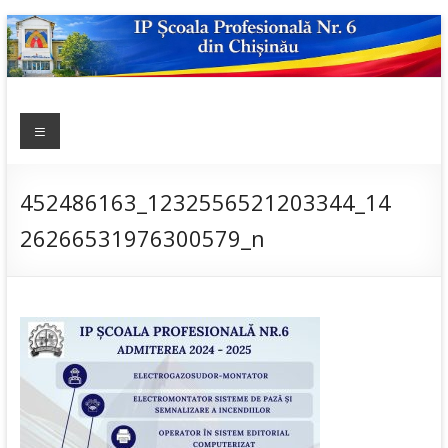
Skip
to
content
IP ȘCOALA
Meniu
sp6; sp6.md;
scoala
PROFESIONALĂ
profesionala
NR.6
nr.6; școală
452486163_1232556521203344_14
profesională;
26266531976300579_n
admitere;
admitere
2019;