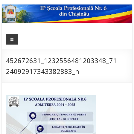
Skip
to
content
IP ȘCOALA
Meniu
sp6; sp6.md;
scoala
PROFESIONALĂ
profesionala
NR.6
nr.6; școală
452672631_1232556481203348_71
profesională;
24092917343382883_n
admitere;
admitere
2019;