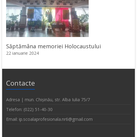
Săptămâna memoriei Holocaustului
22 ianuarie 2024
Contacte
Adresa | mun. Chișinău, str. Alba Iulia 75/7
Telefon: (022) 51-40-30
Email: ip.scoalaprofesionala.nr6@gmail.com