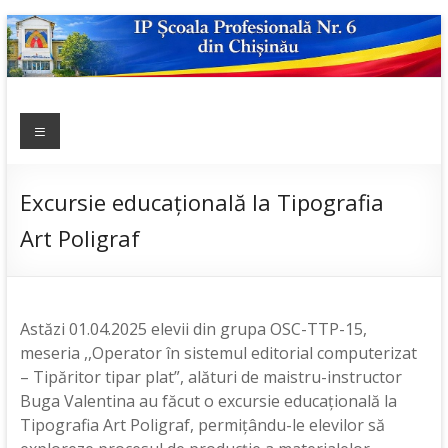
Skip
to
content
IP ȘCOALA
Meniu
sp6; sp6.md;
scoala
PROFESIONALĂ
profesionala
NR.6
nr.6; școală
Excursie educațională la Tipografia
profesională;
Art Poligraf
admitere;
admitere
2019;
Astăzi 01.04.2025 elevii din grupa OSC-TTP-15,
meseria ,,Operator în sistemul editorial computerizat
– Tipăritor tipar plat”, alături de maistru-instructor
Buga Valentina au făcut o excursie educațională la
Tipografia Art Poligraf, permițându-le elevilor să