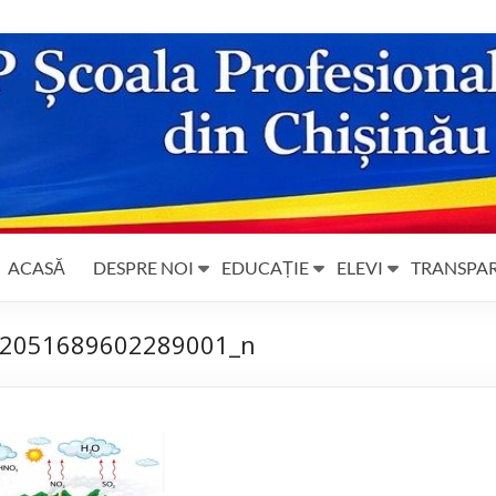
ACASĂ
DESPRE NOI
EDUCAȚIE
ELEVI
TRANSPA
2051689602289001_n