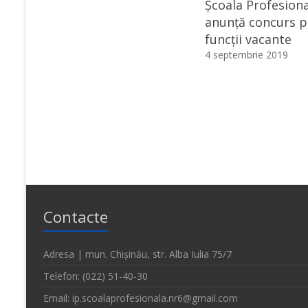
Școala Profesiona
anunță concurs 
funcții vacante
4 septembrie 2019
Contacte
Adresa | mun. Chișinău, str. Alba Iulia 75/7
Telefon: (022) 51-40-30
Email: ip.scoalaprofesionala.nr6@gmail.com