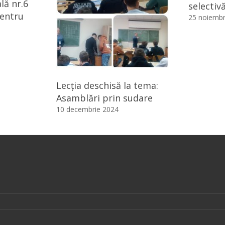
lă nr.6
selectiv
pentru
25 noiembr
Lecția deschisă la tema:
Asamblări prin sudare
10 decembrie 2024