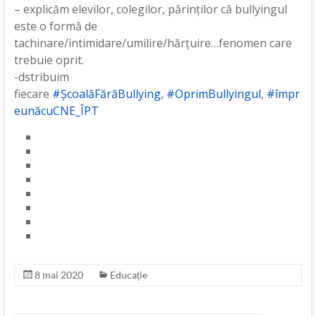
– explicăm elevilor, colegilor, părinților că bullyingul
este o formă de
tachinare/intimidare/umilire/hărțuire…fenomen care
trebuie oprit.
-dstribuim
fiecare
#ȘcoalăFărăBullying
,
#OprimBullyingul
,
#împr
eunăcuCNE_ÎPT
8 mai 2020
Educație