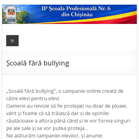
Skip
to
content
IP ȘCOALA
Meniu
sp6; sp6.md;
scoala
PROFESIONALĂ
profesionala
NR.6
nr.6; școală
Școală fără bullying
profesională;
admitere;
admitere
2019;
„Școală fără bullying”, o campanie online creată de
către elevi pentru elevi.
Oamenii au nevoie să fie protejați nu doar de ploaie,
vânt și foame că să trăiască dar și de opiniile
răutăcioase a altora până când și le vor forma singuri
pe ale sale și se vor putea proteja…
Ne alăturăm campaniei elevilor, și anume: