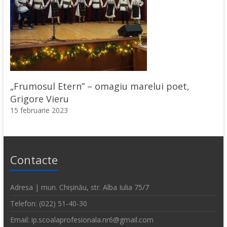
„Frumosul Etern” – omagiu marelui poet,
Grigore Vieru
15 februarie 2023
Contacte
Adresa | mun. Chișinău, str. Alba Iulia 75/7
Telefon: (022) 51-40-30
Email: ip.scoalaprofesionala.nr6@gmail.com