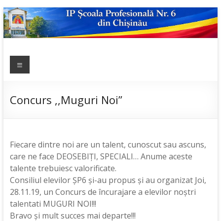
Skip
to
content
IP ȘCOALA
Meniu
sp6; sp6.md;
scoala
PROFESIONALĂ
profesionala
NR.6
nr.6; școală
Concurs ,,Muguri Noi”
profesională;
admitere;
admitere
2019;
Fiecare dintre noi are un talent, cunoscut sau ascuns,
care ne face DEOSEBIȚI, SPECIALI… Anume aceste
talente trebuiesc valorificate.
Consiliul elevilor ȘP6 și-au propus și au organizat Joi,
28.11.19, un Concurs de încurajare a elevilor noștri
talentati MUGURI NOI!!!
Bravo și mult succes mai departe!!!