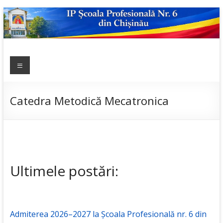
Skip
to
content
IP ȘCOALA
Meniu
sp6; sp6.md;
scoala
PROFESIONALĂ
profesionala
NR.6
nr.6; școală
Catedra Metodică Mecatronica
profesională;
admitere;
admitere
2019;
Ultimele postări:
Admiterea 2026–2027 la Școala Profesională nr. 6 din