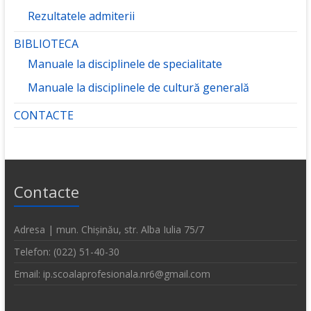
Rezultatele admiterii
BIBLIOTECA
Manuale la disciplinele de specialitate
Manuale la disciplinele de cultură generală
CONTACTE
Contacte
Adresa | mun. Chișinău, str. Alba Iulia 75/7
Telefon: (022) 51-40-30
Email: ip.scoalaprofesionala.nr6@gmail.com