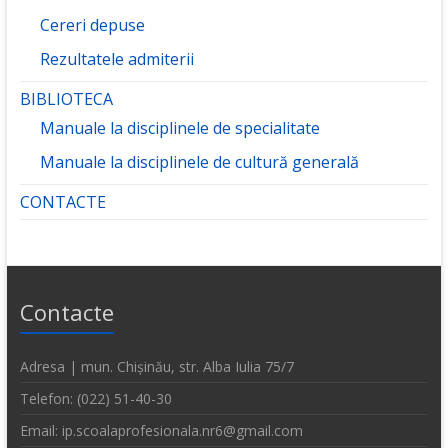
Cereri depuse
Rezultatele admiterii
BIBLIOTECA
Manuale la disciplinele de specialitate
Manuale la disciplinele de cultură generală
CONTACTE
Contacte
Adresa | mun. Chișinău, str. Alba Iulia 75/7
Telefon: (022) 51-40-30
Email: ip.scoalaprofesionala.nr6@gmail.com