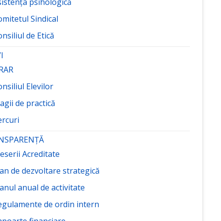
sistența psihologică
mitetul Sindical
nsiliul de Etică
I
RAR
nsiliul Elevilor
agii de practică
ercuri
NSPARENȚĂ
eserii Acreditate
an de dezvoltare strategică
anul anual de activitate
egulamente de ordin intern
apoarte financiare