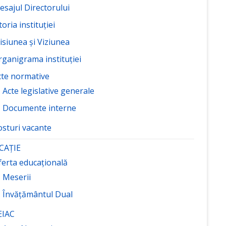
esajul Directorului
toria instituției
isiunea și Viziunea
rganigrama instituției
cte normative
Acte legislative generale
Documente interne
osturi vacante
CAȚIE
ferta educațională
Meserii
Învățământul Dual
EIAC