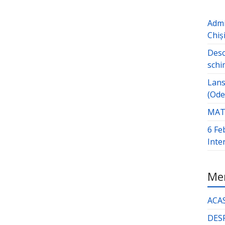
Admi
Chiș
Desc
schi
Lans
(Ode
MATE
6 Fe
Inte
Men
ACA
DES