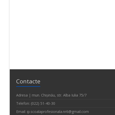
Contacte
Adresa | mun. Chișinău, str. Alba Iulia 75/7
Telefon: (022) 51-40-30
Email: ip.scoalaprofesionala.nr6@gmail.com