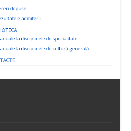
ereri depuse
zultatele admiterii
LIOTECA
nuale la disciplinele de specialitate
nuale la disciplinele de cultură generală
TACTE