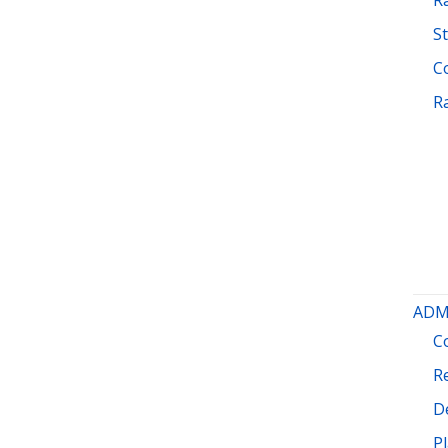
St
C
R
ADM
C
R
D
P