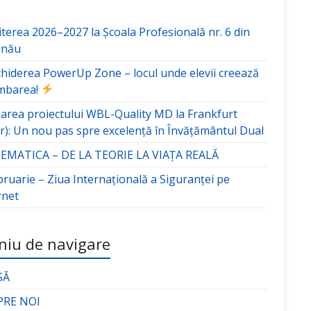
terea 2026–2027 la Școala Profesională nr. 6 din
inău
hiderea PowerUp Zone – locul unde elevii creează
mbarea!
area proiectului WBL-Quality MD la Frankfurt
r): Un nou pas spre excelență în Învățământul Dual
MATICA – DE LA TEORIE LA VIAȚA REALĂ
bruarie – Ziua Internațională a Siguranței pe
rnet
iu de navigare
SĂ
PRE NOI