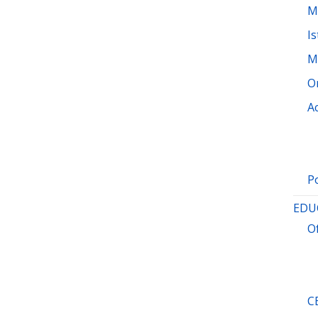
M
Is
M
O
A
P
EDU
O
C