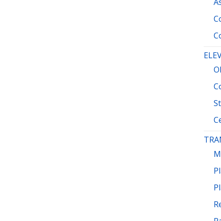
A
Co
Co
ELEV
O
Co
St
C
TRA
M
Pl
Pl
R
R