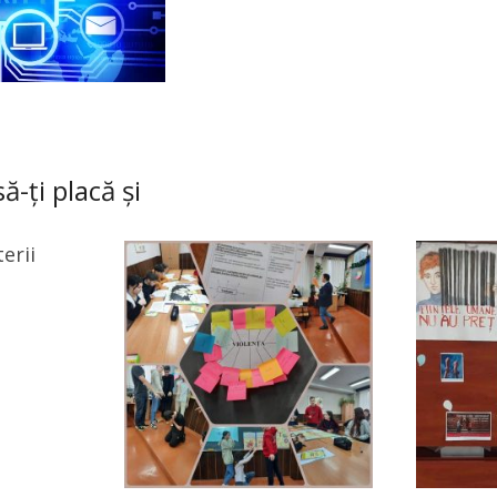
ă-ți placă și
erii