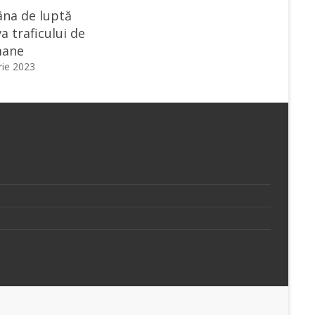
na de luptă
a traficului de
mane
ie 2023