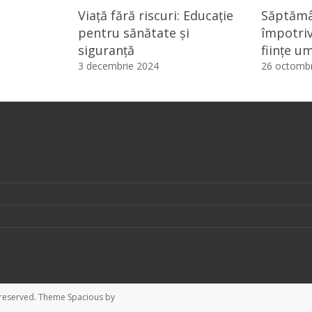
Viață fără riscuri: Educație
Săptămâ
pentru sănătate și
împotriv
siguranță
ființe u
3 decembrie 2024
26 octombr
ts reserved. Theme
Spacious
by