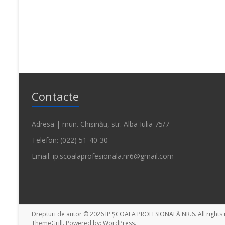
Contacte
Adresa | mun. Chișinău, str. Alba Iulia 75/7
Telefon: (022) 51-40-30
Email: ip.scoalaprofesionala.nr6@gmail.com
Drepturi de autor © 2026
IP ȘCOALA PROFESIONALĂ NR.6
. All righ
ThemeGrill. Powered by:
WordPress
.