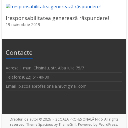
Iresponsabilitatea generează răspundere!
19 noiembrie 2019
Contacte
Adresa | mun. Chișinău, str. Alba Iulia 75/7
Telefon: (022) 51-40-30
Email: ip.scoalaprofesionala.nr6@gmail.com
Drepturi de autor © 2026
IP ȘCOALA PROFESIONALĂ NR.6
. All rights
reserved. Theme
Spacious
by ThemeGrill. Powered by:
WordPress
.