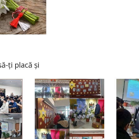
ă-ți placă și