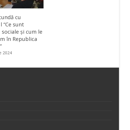
tundă cu
l “Ce sunt
 sociale și cum le
m în Republica
”
ie 2024