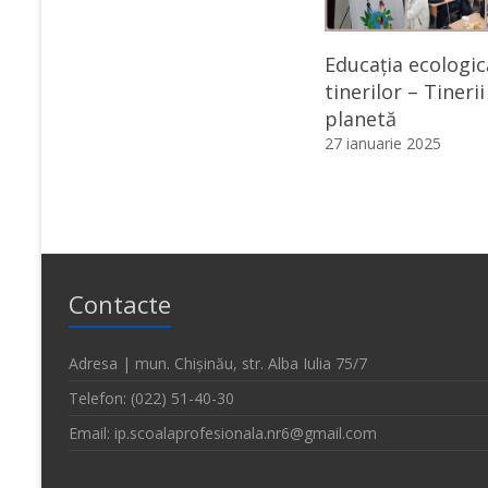
Educația ecologic
tinerilor – Tineri
planetă
27 ianuarie 2025
Contacte
Adresa | mun. Chișinău, str. Alba Iulia 75/7
Telefon: (022) 51-40-30
Email: ip.scoalaprofesionala.nr6@gmail.com