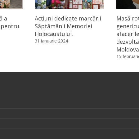
ă a
Acțiuni dedicate marcării
Masă ro
i pentru
Săptămânii Memoriei
genericu
Holocaustului.
afacerile
31 ianuarie 2024
dezvoltă
Moldova
15 februar