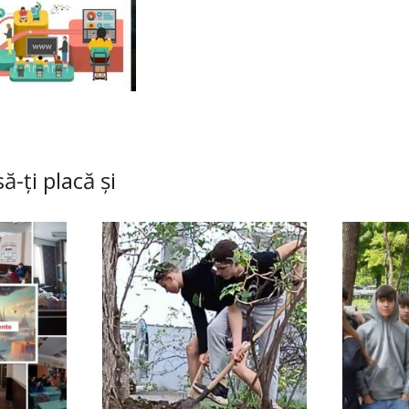
ă-ți placă și