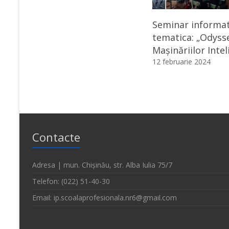
Seminar informat
tematica: „Odyss
Mașinăriilor Intel
12 februarie 2024
Contacte
Adresa | mun. Chișinău, str. Alba Iulia 75/7
Telefon: (022) 51-40-30
Email: ip.scoalaprofesionala.nr6@gmail.com