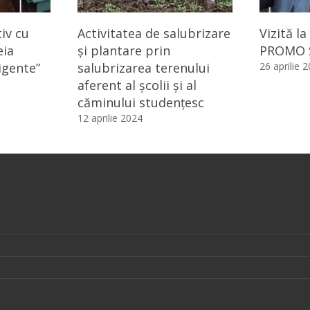
iv cu
Activitatea de salubrizare
Vizită l
eia
și plantare prin
PROMO 
igente”
salubrizarea terenului
26 aprilie 
aferent al școlii și al
căminului studențesc
12 aprilie 2024