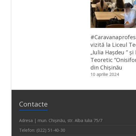
#Caravanaprofesi
vizită la Liceul T
„Iulia Hașdeu ” și 
Teoretic “Onisifo
din Chișinău
10 aprilie 2024
Contacte
Adresa | mun. Chișinău, str. Alba Iulia 75/7
Telefon: (022) 51-40-30