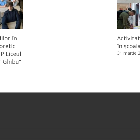
ilor în
Activita
eoretic
în școal
IP Liceul
31 martie 
r Ghibu”