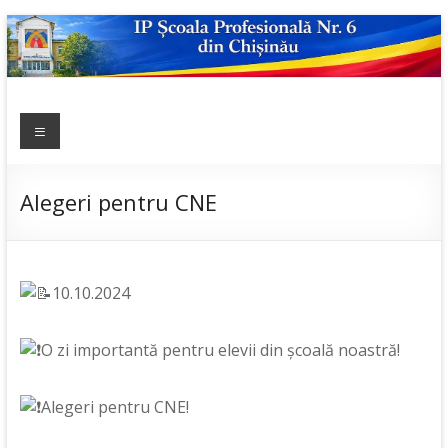
Skip
to
content
IP ȘCOALA
Meniu
sp6; sp6.md;
scoala
PROFESIONALĂ
profesionala
NR.6
nr.6; școală
Alegeri pentru CNE
profesională;
admitere;
admitere
2019;
10.10.2024
O zi importantă pentru elevii din școală noastră!
Alegeri pentru CNE!