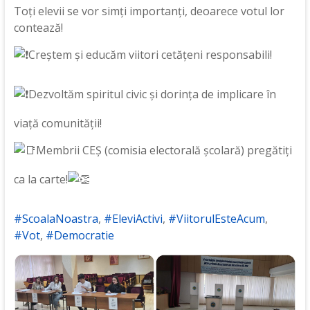
Toți elevii se vor simți importanți, deoarece votul lor
contează!
Creștem și educăm viitori cetățeni responsabili!
Dezvoltăm spiritul civic și dorința de implicare în
viață comunității!
Membrii CEȘ (comisia electorală școlară) pregătiți
ca la carte!
#ScoalaNoastra
,
#EleviActivi
,
#ViitorulEsteAcum
,
#Vot
,
#Democratie