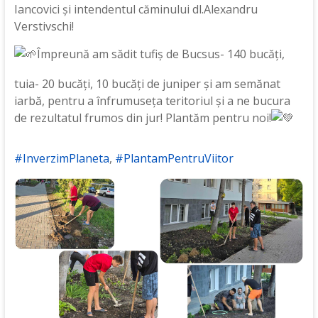
Iancovici și intendentul căminului dl.Alexandru
Verstivschi!
Împreună am sădit tufiș de Bucsus- 140 bucăți,
tuia- 20 bucăți, 10 bucăți de juniper și am semănat
iarbă, pentru a înfrumuseța teritoriul și a ne bucura
de rezultatul frumos din jur! Plantăm
pentru noi!
#InverzimPlaneta
,
#PlantamPentruViitor