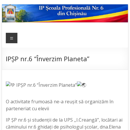
Skip
to
content
IP ȘCOALA
Meniu
sp6; sp6.md;
scoala
PROFESIONALĂ
profesionala
NR.6
nr.6; școală
IPȘP nr.6 “Înverzim Planeta”
profesională;
admitere;
admitere
2019;
IPȘP nr.6 “Înverzim Planeta”
O activitate frumoasă ne-a reușit să organizăm în
parteneriat cu elevii
IP ȘP nr.6 și studenții de la UPS ,,I.Creangă”, locătari ai
căminului nr.6 ghidați de psihologul școlar, dna.Elena