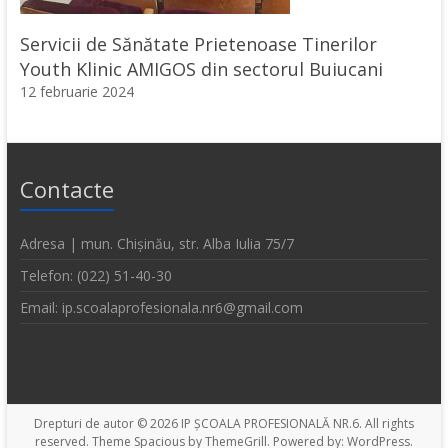
Servicii de Sănătate Prietenoase Tinerilor
Youth Klinic AMIGOS din sectorul Buiucani
12 februarie 2024
Contacte
Adresa | mun. Chișinău, str. Alba Iulia 75/7
Telefon: (022) 51-40-30
Email: ip.scoalaprofesionala.nr6@gmail.com
Drepturi de autor © 2026
IP ȘCOALA PROFESIONALĂ NR.6
. All rights
reserved. Theme
Spacious
by ThemeGrill. Powered by:
WordPress
.