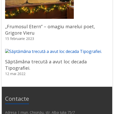
„Frumosul Etern” – omagiu marelui poet,
Grigore Vieru
15 februarie 2023
Săptămâna trecută a avut loc decada
Tipografiei.
12 mai 2022
Contacte
Adresa | mun. Chișinău, str. Alba Iulia 75/7