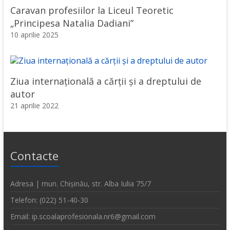
Caravan profesiilor la Liceul Teoretic
„Principesa Natalia Dadiani”
10 aprilie 2025
Ziua internațională a cărții și a dreptului de
autor
21 aprilie 2022
Contacte
Adresa | mun. Chișinău, str. Alba Iulia 75/7
Telefon: (022) 51-40-30
Email: ip.scoalaprofesionala.nr6@gmail.com