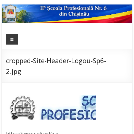
Skip
to
content
IP ȘCOALA
Meniu
sp6; sp6.md;
scoala
PROFESIONALĂ
profesionala
NR.6
nr.6; școală
cropped-Site-Header-Logou-Sp6-
profesională;
2.jpg
admitere;
admitere
2019;
https://www.sp6.md/wp-