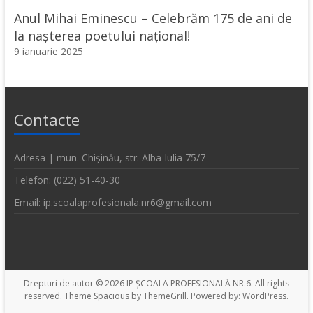
Anul Mihai Eminescu – Celebrăm 175 de ani de
la nașterea poetului național!
9 ianuarie 2025
Contacte
Adresa | mun. Chișinău, str. Alba Iulia 75/7
Telefon: (022) 51-40-30
Email: ip.scoalaprofesionala.nr6@gmail.com
Drepturi de autor © 2026
IP ȘCOALA PROFESIONALĂ NR.6
. All rights
reserved. Theme
Spacious
by ThemeGrill. Powered by:
WordPress
.