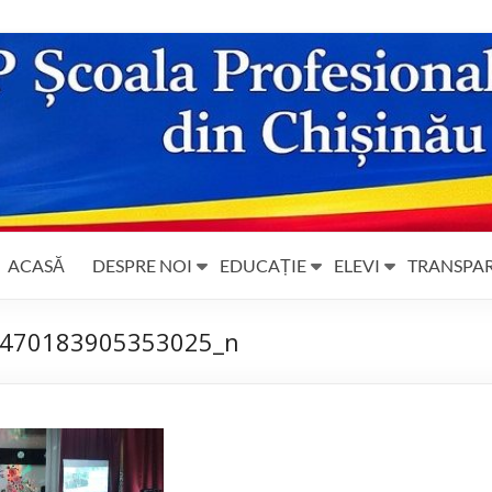
ACASĂ
DESPRE NOI
EDUCAȚIE
ELEVI
TRANSPA
470183905353025_n