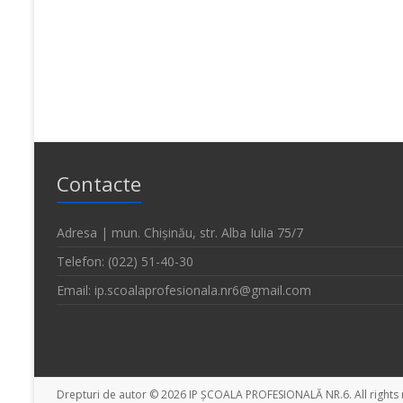
Contacte
Adresa | mun. Chișinău, str. Alba Iulia 75/7
Telefon: (022) 51-40-30
Email: ip.scoalaprofesionala.nr6@gmail.com
Drepturi de autor © 2026
IP ȘCOALA PROFESIONALĂ NR.6
. All righ