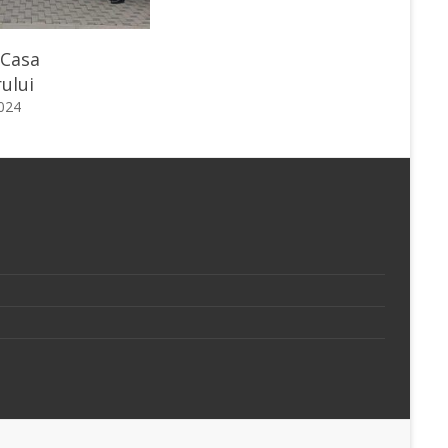
 Casa
ului
2024