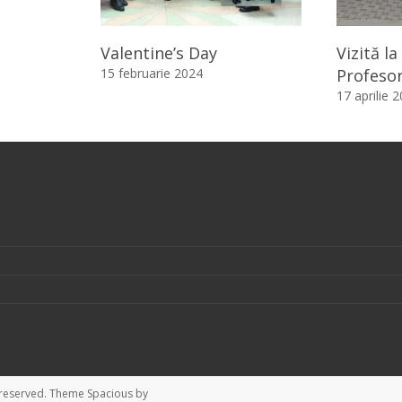
Valentine’s Day
Vizită la
15 februarie 2024
Profesor
17 aprilie 
ts reserved. Theme
Spacious
by