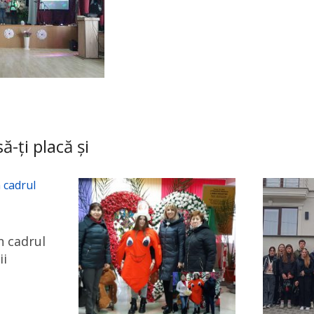
ă-ți placă și
n cadrul
ii