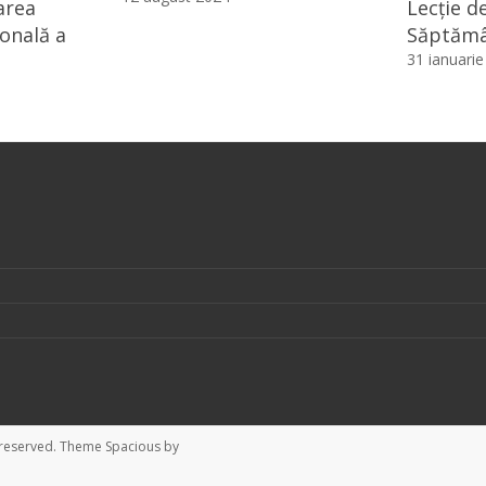
area
Lecție d
ională a
Săptămâ
31 ianuari
ts reserved. Theme
Spacious
by