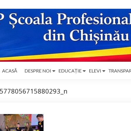
ACASĂ
DESPRE NOI
EDUCAȚIE
ELEVI
TRANSPA
5778056715880293_n