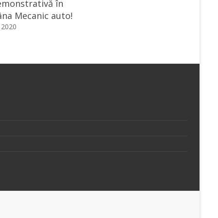
emonstrativă în
na Mecanic auto!
e 2020