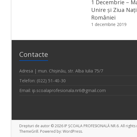
1 Decembrie – M
Unire și Ziua Naț
României
1 decembrie 2019
Contacte
Adresa | mun. Chișinău, str. Alba Iulia 75/7
Telefon: (022) 51-40-30
Email: ip.scoalaprofesionala.nr6@gmail.com
Drepturi de autor © 2026
IP ȘCOALA PROFESIONALĂ NR.6
. All righ
ThemeGrill. Powered by:
WordPress
.