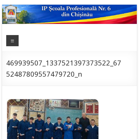
Skip
to
content
IP ȘCOALA
Meniu
sp6; sp6.md;
scoala
PROFESIONALĂ
profesionala
NR.6
nr.6; școală
469939507_1337521397373522_67
profesională;
52487809557479720_n
admitere;
admitere
2019;