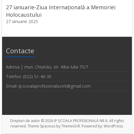
27 ianuarie-Ziua Internațională a Memoriei
Holocaustului
27 ianuarie 2025
Contacte
Adresa | mun. Chișinău, str. Alba Iulia 75/7
Telefon: (022) 51-40-30
Email: ip.scoalaprofesionala.nr6@gmail.com
Drepturi de autor © 2026
IP ȘCOALA PROFESIONALĂ NR.6
. All rights
reserved. Theme
Spacious
by ThemeGrill. Powered by:
WordPress
.