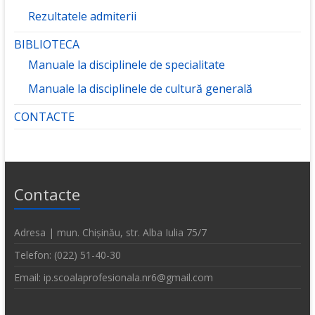
Rezultatele admiterii
BIBLIOTECA
Manuale la disciplinele de specialitate
Manuale la disciplinele de cultură generală
CONTACTE
Contacte
Adresa | mun. Chișinău, str. Alba Iulia 75/7
Telefon: (022) 51-40-30
Email: ip.scoalaprofesionala.nr6@gmail.com