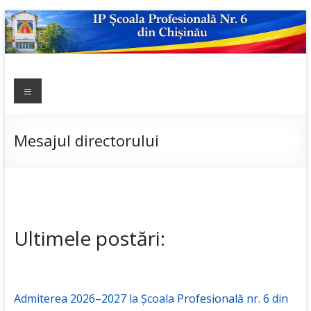
Skip
to
content
IP ȘCOALA
Meniu
sp6; sp6.md;
scoala
PROFESIONALĂ
profesionala
NR.6
nr.6; școală
Mesajul directorului
profesională;
admitere;
admitere
2019;
Ultimele postări:
Admiterea 2026–2027 la Școala Profesională nr. 6 din