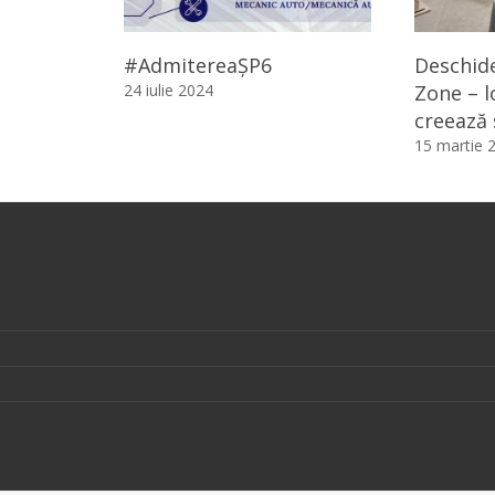
#AdmitereaȘP6
Deschid
24 iulie 2024
Zone – l
creează
15 martie 