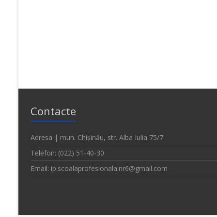
Contacte
Adresa | mun. Chișinău, str. Alba Iulia 75/7
Telefon: (022) 51-40-30
Email: ip.scoalaprofesionala.nr6@gmail.com