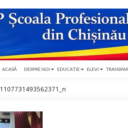
ACASĂ
DESPRE NOI
EDUCAȚIE
ELEVI
TRANSPA
1107731493562371_n