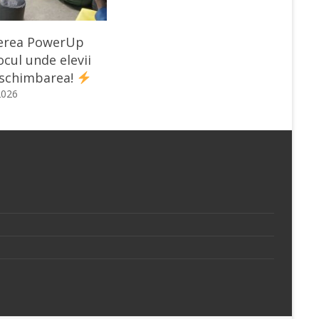
erea PowerUp
ocul unde elevii
 schimbarea!
2026