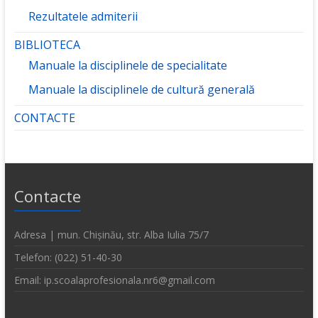
Rezultatele admiterii
BIBLIOTECA
Manuale la disciplinele de specialitate
Manuale la disciplinele de cultură generală
CONTACTE
Contacte
Adresa | mun. Chișinău, str. Alba Iulia 75/7
Telefon: (022) 51-40-30
Email: ip.scoalaprofesionala.nr6@gmail.com