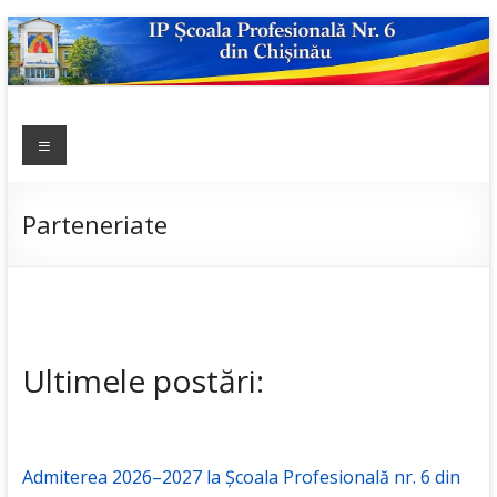
Skip
to
content
IP ȘCOALA
Meniu
sp6; sp6.md;
scoala
PROFESIONALĂ
profesionala
NR.6
nr.6; școală
Parteneriate
profesională;
admitere;
admitere
2019;
Ultimele postări:
Admiterea 2026–2027 la Școala Profesională nr. 6 din