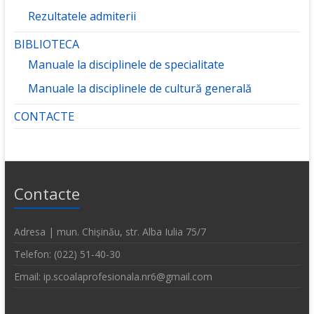
Rezultatele admiterii
BIBLIOTECA
Manuale la disciplinele de specialitate
Manuale la disciplinele de cultură generală
CONTACTE
Contacte
Adresa | mun. Chișinău, str. Alba Iulia 75/7
Telefon: (022) 51-40-30
Email: ip.scoalaprofesionala.nr6@gmail.com