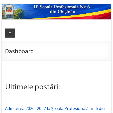
Skip
to
content
IP ȘCOALA
Meniu
sp6; sp6.md;
scoala
PROFESIONALĂ
profesionala
NR.6
nr.6; școală
Dashboard
profesională;
admitere;
admitere
2019;
Ultimele postări:
Admiterea 2026–2027 la Școala Profesională nr. 6 din