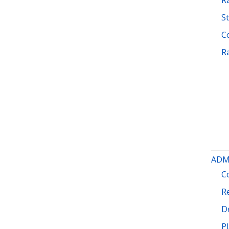
St
C
R
ADM
C
R
D
P