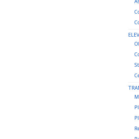
A
Co
Co
ELEV
O
Co
St
C
TRA
M
Pl
Pl
R
R