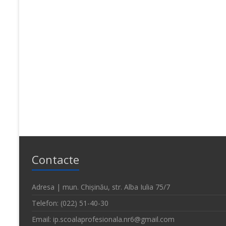
Contacte
Adresa | mun. Chișinău, str. Alba Iulia 75/7
Telefon: (022) 51-40-30
Email: ip.scoalaprofesionala.nr6@gmail.com