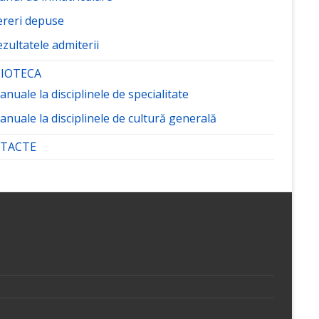
ereri depuse
zultatele admiterii
LIOTECA
nuale la disciplinele de specialitate
nuale la disciplinele de cultură generală
TACTE