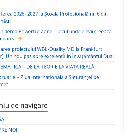
terea 2026–2027 la Școala Profesională nr. 6 din
inău
hiderea PowerUp Zone – locul unde elevii creează
mbarea!
area proiectului WBL-Quality MD la Frankfurt
r): Un nou pas spre excelență în Învățământul Dual
MATICA – DE LA TEORIE LA VIAȚA REALĂ
bruarie – Ziua Internațională a Siguranței pe
rnet
iu de navigare
SĂ
PRE NOI