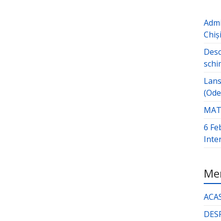
Admi
Chiș
Desc
schi
Lans
(Ode
MATE
6 Fe
Inte
Men
ACA
DES