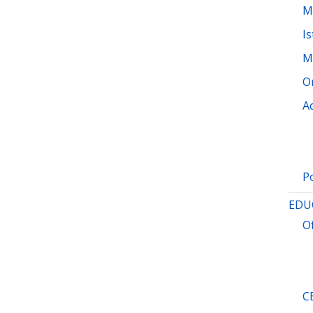
M
Is
M
O
A
P
EDU
O
C