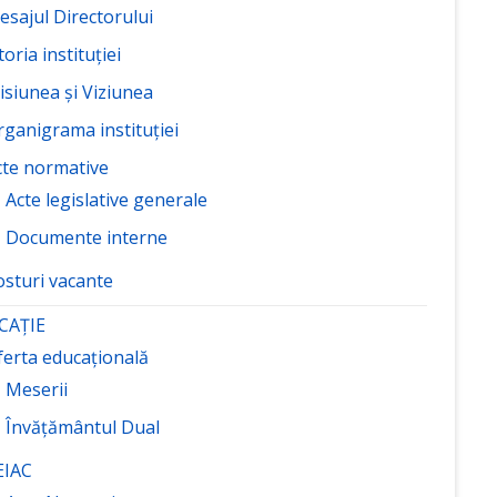
esajul Directorului
toria instituției
isiunea și Viziunea
rganigrama instituției
cte normative
Acte legislative generale
Documente interne
osturi vacante
CAȚIE
ferta educațională
Meserii
Învățământul Dual
EIAC