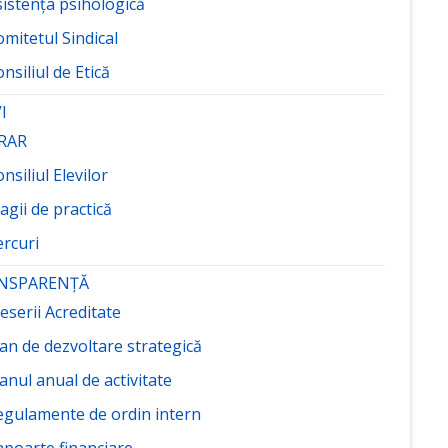
sistența psihologică
mitetul Sindical
nsiliul de Etică
I
RAR
nsiliul Elevilor
agii de practică
ercuri
NSPARENȚĂ
eserii Acreditate
an de dezvoltare strategică
anul anual de activitate
egulamente de ordin intern
apoarte financiare