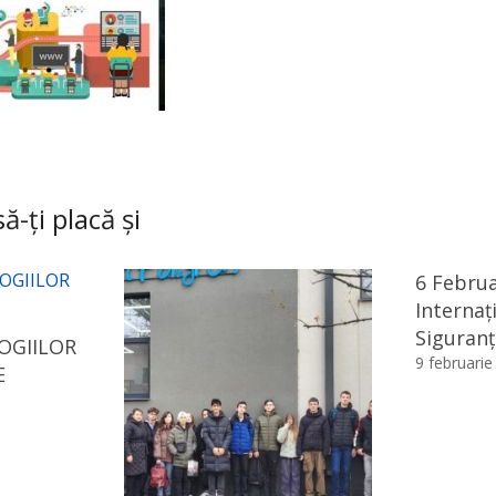
ă-ți placă și
6 Februa
Internaț
Siguranț
OGIILOR
9 februarie
E