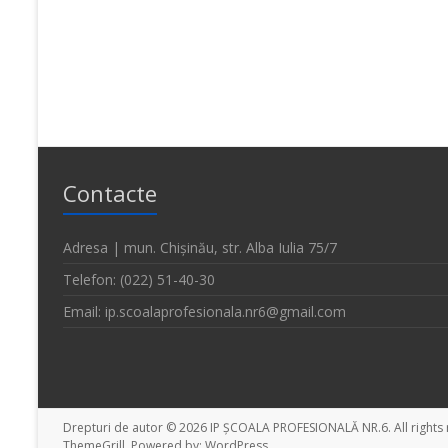
Contacte
Adresa | mun. Chișinău, str. Alba Iulia 75/7
Telefon: (022) 51-40-30
Email: ip.scoalaprofesionala.nr6@gmail.com
Drepturi de autor © 2026
IP ȘCOALA PROFESIONALĂ NR.6
. All righ
ThemeGrill. Powered by:
WordPress
.