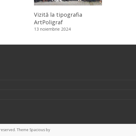
Vizită la tipografia
ArtPoligraf
13 noiembrie 2024
ts reserved. Theme
Spacious
by