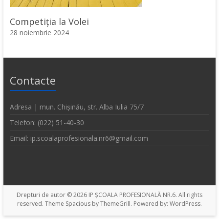
Competiția la Volei
28 noiembrie 2024
Contacte
Adresa | mun. Chișinău, str. Alba Iulia 75/7
Telefon: (022) 51-40-30
Email: ip.scoalaprofesionala.nr6@gmail.com
Drepturi de autor © 2026
IP ȘCOALA PROFESIONALĂ NR.6
. All rights
reserved. Theme
Spacious
by ThemeGrill. Powered by:
WordPress
.