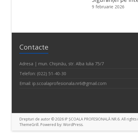
9 februarie 2026
Contacte
Adresa | mun. Chișinău, str. Alba Iulia 75/7
Telefon: (022) 51-40-30
Email: ip.scoalaprofesionala.nr6@gmail.com
Drepturi de autor © 2026
IP ȘCOALA PROFESIONALĂ NR.6
. All righ
ThemeGrill. Powered by:
WordPress
.