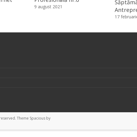
Săptăm
9 august 2021
Antrepre
17 februar
ts reserved. Theme
Spacious
by