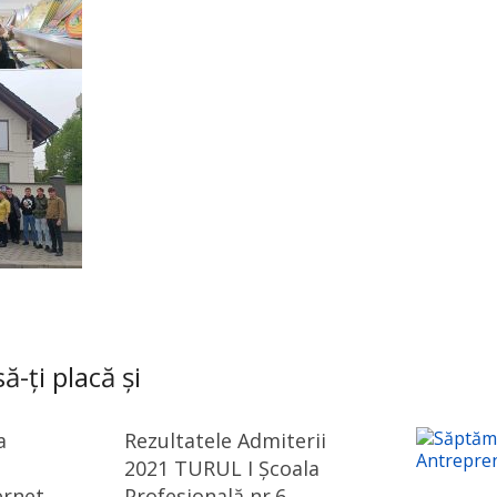
ă-ți placă și
a
Rezultatele Admiterii
2021 TURUL I Școala
ernet
Profesională nr.6