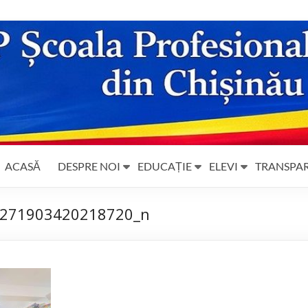
ACASĂ
DESPRE NOI
EDUCAȚIE
ELEVI
TRANSPA
271903420218720_n