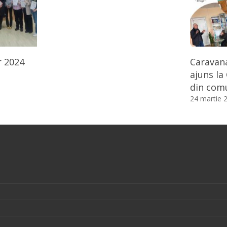
r 2024
Caravana
ajuns la
din com
24 martie 