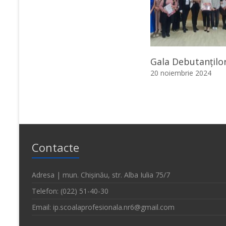
Gala Debutanțilo
20 noiembrie 2024
Contacte
Adresa | mun. Chișinău, str. Alba Iulia 75/7
Telefon: (022) 51-40-30
Email: ip.scoalaprofesionala.nr6@gmail.com