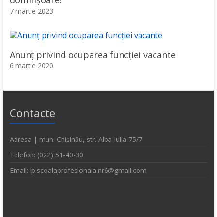
7 martie 2023
Anunț privind ocuparea funcției vacante
6 martie 2020
Contacte
Adresa | mun. Chișinău, str. Alba Iulia 75/7
Telefon: (022) 51-40-30
Email: ip.scoalaprofesionala.nr6@gmail.com