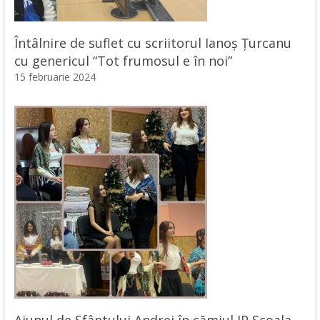
Întâlnire de suflet cu scriitorul Ianoș Țurcanu
cu genericul “Tot frumosul e în noi”
15 februarie 2024
Ajunul de Sfântului Andrei în cămiul IP Școala