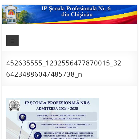
Skip
to
content
IP ȘCOALA
Meniu
sp6; sp6.md;
scoala
PROFESIONALĂ
profesionala
NR.6
nr.6; școală
452635555_1232556477870015_32
profesională;
64234886047485738_n
admitere;
admitere
2019;