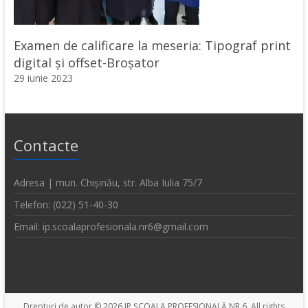
Examen de calificare la meseria: Tipograf print
digital și offset-Broșator
29 iunie 2023
Contacte
Adresa | mun. Chișinău, str. Alba Iulia 75/7
Telefon: (022) 51-40-30
Email: ip.scoalaprofesionala.nr6@gmail.com
Drepturi de autor © 2026
IP ȘCOALA PROFESIONALĂ NR.6
. All rights