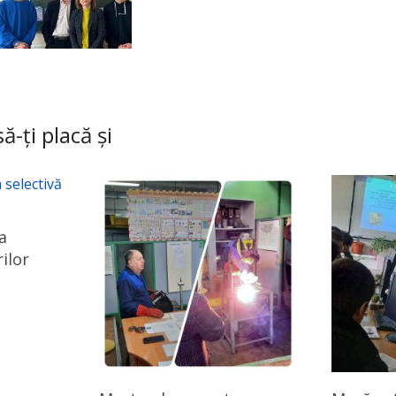
ă-ți placă și
a
ilor