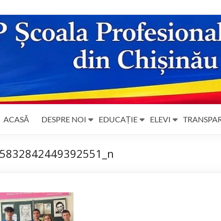
ACASĂ
DESPRE NOI
EDUCAȚIE
ELEVI
TRANSPA
5832842449392551_n