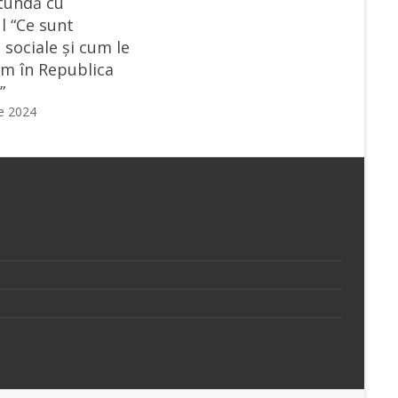
tundă cu
l “Ce sunt
 sociale și cum le
m în Republica
”
ie 2024