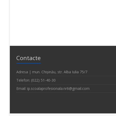
Contacte
Adresa | mun. Chișinău, str. Alba Iulia 75/7
Telefon: (022) 51-40-30
Email: ip.scoalaprofesionala.nr6@gmail.com