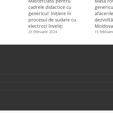
Masterclass pentru
Masă ro
cadrele didactice cu
genericu
genericul: Inițiere în
afacerile
procesul de sudare cu
dezvoltă
electrozi înveliți
Moldova
23 februarie 2024
15 februar