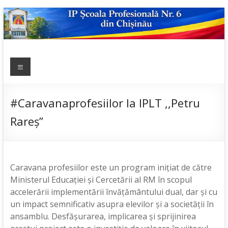
Skip
to
content
IP ȘCOALA
Meniu
sp6; sp6.md;
scoala
PROFESIONALĂ
profesionala
NR.6
nr.6; școală
#Caravanaprofesiilor la IPLT ,,Petru
profesională;
Rareș”
admitere;
admitere
2019;
Caravana profesiilor este un program inițiat de către
Ministerul Educației și Cercetării al RM în scopul
accelerării implementării învățământului dual, dar și cu
un impact semnificativ asupra elevilor și a societății în
ansamblu. Desfășurarea, implicarea și sprijinirea