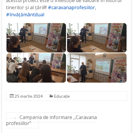
acestui proiect este o investiție de valoare în viitorul
tinerilor și al țării!!!
#caravanaprofesiilor
,
#învățământdual
25 martie 2024
Educație
←
Campania de informare ,,Caravana
profesiilor”